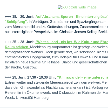
+++ 18. - 20. Juni:
Auf Abrahams Spuren - Eine interreligiös
"Schöpfung".
In Vorträgen, Gesprächen und Spaziergängen am 
zum Menschenbild und zu Gottesbeziehungen, Zusammenleben 
aus interreligiöser Perspektive. Im Christian Jensen Kolleg, Brekl
+++ 25. - 28. Juni:
"Weites Land - nix los. Wie Kultur und Ehr
Raum stärken.
Mecklenburg-Vorpommern ist geprägt von weite
demografischen Wandel. Doch gerade dort, wo scheinbar "nichts lo
ehrenamtliches Engagement, zum Beispiel für Umwelt- und Klimas
Initiativen neue Räume für Teilhabe, Dialog und gesellschaftlic
der Kirche, Güstrow.
+++ 29. Juni, 17.30 - 19.30 Uhr:
"Klimawandel - eine unterschä
Extremwetter und steigende Meeresspiegel zwingen weltweit Men
dass der Klimawandel als Fluchtursache anerkannt ist. Vortrag vo
Referentin im Ökumenewerk, und Diskussion im Rahmen der Ham
Week. Universität Hamburg.